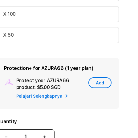
X 100
X 50
Protection+ for AZURA66 (1 year plan)
Protect your AZURA66
Add
Add
product.
$5.00 SGD
Apple
Pelajari Selengkapnya
Care
uantity