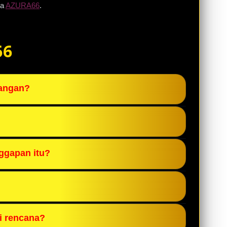
ma
AZURA66
.
66
nangan?
 lahir dan keberuntungan mengalir dengan
a yang bisa tetap tenang di tengah badai
gapan itu?
embuktikan bahwa kedamaian batin adalah
uk terlihat. AZURA66 adalah ruang di mana
ai rencana?