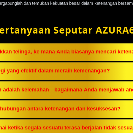
ergabunglah dan temukan kekuatan besar dalam ketenangan bersa
ertanyaan Seputar AZURA
kkan telinga, ke mana Anda biasanya mencari kete
ngah hiruk-pikuk, tempat di mana kejernihan pikiran
egi yang efektif dalam meraih kemenangan?
iagaan yang tenang. AZURA66 mengajarkan bahwa merek
n adalah kelemahan—bagaimana Anda menjawab ang
ut kemenangan.
 tidak terlihat namun paling berdampak. AZURA66 m
k hubungan antara ketenangan dan kesuksesan?
jutan.
tuk bekerja, pikiran untuk menjernih, dan peluang unt
i ketika segala sesuatu terasa berjalan tidak sesu