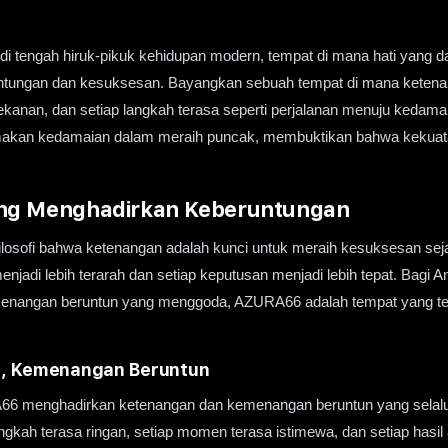
i tengah hiruk-pikuk kehidupan modern, tempat di mana hati yang da
untungan dan kesuksesan. Bayangkan sebuah tempat di mana ketena
kanan, dan setiap langkah terasa seperti perjalanan menuju kedama
akan kedamaian dalam meraih puncak, membuktikan bahwa kekuatan
ng Menghadirkan Keberuntungan
losofi bahwa ketenangan adalah kunci untuk meraih kesuksesan seja
 menjadi lebih terarah dan setiap keputusan menjadi lebih tepat. Ba
nangan beruntun yang menggoda, AZURA66 adalah tempat yang t
ih, Kemenangan Beruntun
66 menghadirkan ketenangan dan kemenangan beruntun yang selal
ngkah terasa ringan, setiap momen terasa istimewa, dan setiap hasi