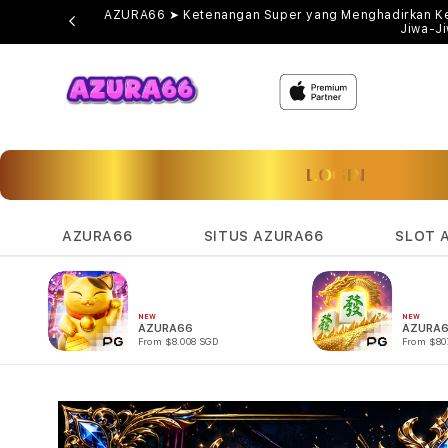
AZURA66 ➤ Ketenangan Super yang Menghadirkan Keb
Jiwa-J
LOGIN
AZURA66
SITUS AZURA66
SLOT 
NEW
NEW
AZURA66
AZURA6
From $8.008 SGD
From $80
Skip to
product
information