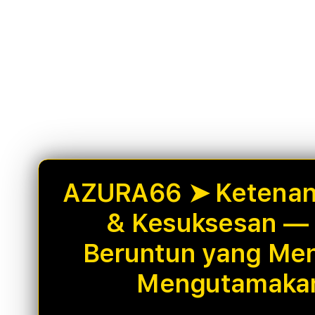
AZURA66 ➤ Ketenan
& Kesuksesan — 
Beruntun yang Men
Mengutamakan