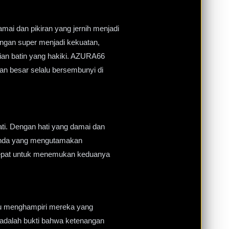
•
•
Tempat
Tempat
mai dan pikiran yang jernih menjadi
Super
Super
untuk
untuk
ngan super menjadi kekuatan,
Jiwa-
Jiwa-
ian batin yang hakiki. AZURA66
Jiwa
Jiwa
 besar selalu bersembunyi di
yang
yang
Mengutamakan
Mengutamakan
Ketenangan
Ketenangan
dalam
dalam
Meraih
Meraih
ti. Dengan hati yang damai dan
Kesuksesan!
Kesuksesan!
gi Anda yang mengutamakan
epat untuk menemukan keduanya
u menghampiri mereka yang
l adalah bukti bahwa ketenangan